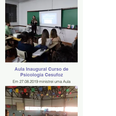
Emocionais na Dependência das Redes
Sociais!", junto com equipe de psicólogas
do Hospital! Oportunidade em ampliar o
conhecimento dos futuros psicólogos
presentes da Uniamérica e Cesufoz de
Foz do Iguaçu!
Aula Inaugural Curso de
Psicologia Cesufoz
Em 27.08.2019 ministrei uma Aula
Inaugural do 2 semestre do curso de
Psicologia da faculdade Cesufoz sobre a
abordagem psicológica EMDR e
Brainspotting de reprocessamento de
trauma emocional!